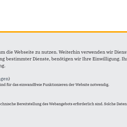
um die Webseite zu nutzen. Weiterhin verwenden wir Dienst
ift
Im Web
 bestimmter Dienste, benötigen wir Ihre Einwilligung. Ihr
ng.
dtverband Leichlingen
CDU Rheinisch-Bergischer K
nde: Yasmin Koerentz
CDU Deutschlands
ngen
)
aße 5
CDU Landtagsfraktion
nd für das einwandfreie Funktionieren der Website notwendig.
eichlingen
CDU/CSU Bundestagsfrakti
0170 8009810
echnische Bereitstellung des Webangebots erforderlich sind. Solche Daten 
info@cdu-leichlingen.de