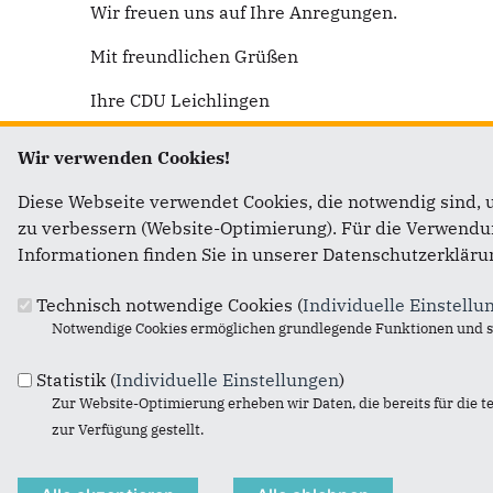
Wir freuen uns auf Ihre Anregungen.
Mit freundlichen Grüßen
Ihre CDU Leichlingen
Wir verwenden Cookies!
Diese Webseite verwendet Cookies, die notwendig sind, 
Fußbereich
Anschr
zu verbessern (Website-Optimierung). Für die Verwendung
Informationen finden Sie in unserer Datenschutzerkläru
CDU Sta
Vorsitze
Technisch notwendige Cookies (
Individuelle Einstellu
Kirchstr
Notwendige Cookies ermöglichen grundlegende Funktionen und si
42799
L
Statistik (
Individuelle Einstellungen
)
Telefon:
Zur Website-Optimierung erheben wir Daten, die bereits für die t
E-Mail:
zur Verfügung gestellt.